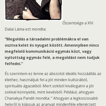
Őszentsége a XIV.
Dalai Láma ezt mondta:
“Megoldás a társadalmi problémákra el van
osztva kelet és nyugat között. Amennyiben nincs
megfelelő kommunikáció egymás közt, vagy
nyitottság egymás felé, a megoldást nem tudjuk
felfedni.”
És szerintem ez lenne az abszolút ideális hozzáállás az
élethez, használjuk fel a jót minden kultúrából,
spirituális ágazatból. Mert sokból kiválogatni a jót
sokkal könnyebb, mint kevésből. Például, ahogyan
Chanakya Pandit mondta: ” Ahogyan a legkoszosabb
helyről is kiássuk az aranyat mindenféle ellenérzett