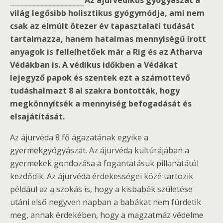
Az ájurvédikus gyógyászat a
világ legősibb holisztikus gyógymódja, ami nem
csak az elmúlt ötezer év tapasztalati tudását
tartalmazza, hanem hatalmas mennyiségű írott
anyagok is fellelhetőek már a Rig és az Atharva
Védákban is. A védikus időkben a Védákat
lejegyző papok és szentek ezt a számottevő
tudáshalmazt 8 al szakra bontották, hogy
megkönnyítsék a mennyiség befogadását és
elsajátítását.
Az ájurvéda 8 fő ágazatának egyike a
gyermekgyógyászat. Az ájurvéda kultúrájában a
gyermekek gondozása a fogantatásuk pillanatától
kezdődik. Az ájurvéda érdekességei közé tartozik
például az a szokás is, hogy a kisbabák születése
utáni első negyven napban a babákat nem fürdetik
meg, annak érdekében, hogy a magzatmáz védelme