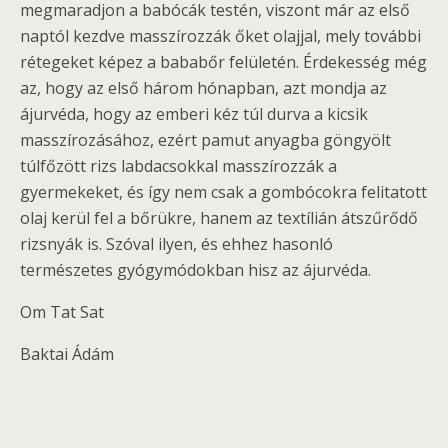
megmaradjon a babócák testén, viszont már az első
naptól kezdve masszírozzák őket olajjal, mely további
rétegeket képez a bababőr felületén. Érdekesség még
az, hogy az első három hónapban, azt mondja az
ájurvéda, hogy az emberi kéz túl durva a kicsik
masszírozásához, ezért pamut anyagba göngyölt
túlfőzött rizs labdacsokkal masszírozzák a
gyermekeket, és így nem csak a gombócokra felitatott
olaj kerül fel a bőrükre, hanem az textílián átszűrődő
rizsnyák is. Szóval ilyen, és ehhez hasonló
természetes gyógymódokban hisz az ájurvéda.
Om Tat Sat
Baktai Ádám