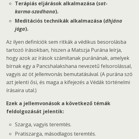
Terápiás eljárások alkalmazása (
sat-
karma-szadhana
).
Meditációs technikák alkalmazása (
dhjána
jóga
).
Az ilyen definíciók sem ritkák a védikus besorolásba
tartozó írásokban, hiszen a Matszja Purána leírja,
hogy azok az írások számítanak puránának, amelyek
bírnak egy a Pancshalakshana nevezetű felsorolással,
vagyis az öt jellemvonás bemutatásával. (A purána szó
azt jelenti ősi, és maga a kifejezés a Védák történelmi
írásaira utal.)
Ezek a jellemvonások a következő témák
feldolgozását jelentik:
Szarga, vagyis teremtés.
Pratiszarga, másodlagos teremtés.