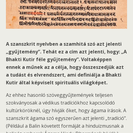
A szanszkrit nyelvben a szamhitá szó azt jelenti
„gyűjtemény”. Tehát ez a cím azt jelenti, hogy: „A
Bhakti Kutir féle gyűjtemény”. Voltaképpen
ennek a műnek az a célja, hogy összeszedjük azt
a tudást és elvrendszert, ami definiálja a Bhakti
Kutir által képviselt spirituális világképet.
Az ehhez hasonló szöveggyűjtemények teljesen
szokványosak a védikus tradíciókhoz kapcsolódó
kultúrköröknél, úgy hívják őket, hogy ágama írások. A
szanszkrit ágama szó egyszerűen azt jelenti „tradíció”.
(Például a Balin követett formáját a hinduizmusnak a