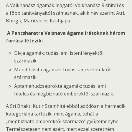
A Vaikhanász ágamák magától Vaikhanász Rishitől és
a főbb tanítványaitól számaznak, akik név szerint Atri,
Bhrigu, Maricshi és Kashjapa.
A Pancsharatra Vaisnava ágama írásoknak három
forrása létezik:
Divja ágamák: tudás, ami isteni lényektől
származik.
Munibhásita ágamák: tudás, ami szentektől
származik.
Áptamanudzsaprokta ágamák: tudás, ami
hiteles és megbízható emberektől származik.
A Srí Bhakti Kutir Szamhitá ebből adódóan a harmadik
kategóriába tartozik, mint ágama, tehát a
„megbízható emberektől származó” gyűjteménybe.
Természetesen nem azért, mert ezzel szeretném