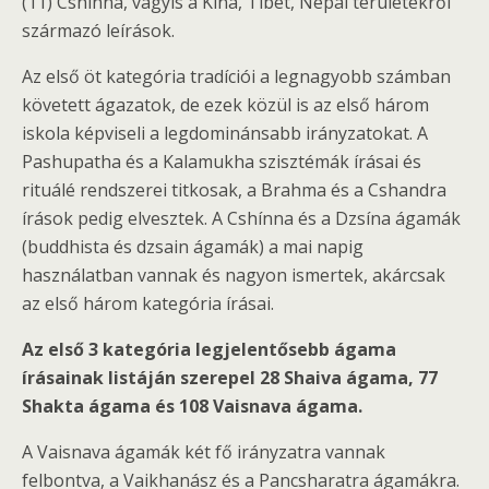
(11) Cshínna, vagyis a Kína, Tibet, Nepál területekről
származó leírások.
Az első öt kategória tradíciói a legnagyobb számban
követett ágazatok, de ezek közül is az első három
iskola képviseli a legdominánsabb irányzatokat. A
Pashupatha és a Kalamukha szisztémák írásai és
rituálé rendszerei titkosak, a Brahma és a Cshandra
írások pedig elvesztek. A Cshínna és a Dzsína ágamák
(buddhista és dzsain ágamák) a mai napig
használatban vannak és nagyon ismertek, akárcsak
az első három kategória írásai.
Az első 3 kategória legjelentősebb ágama
írásainak listáján szerepel 28 Shaiva ágama, 77
Shakta ágama és 108 Vaisnava ágama.
A Vaisnava ágamák két fő irányzatra vannak
felbontva, a Vaikhanász és a Pancsharatra ágamákra.