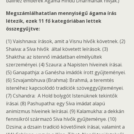
balinéz emberek Ágama Hindu Dharmának hívják.)
Megszámlálhatatlan mennyiségű ágama írás
létezik, ezek 11 fő kategóriában lettek
összegyűjtve:
(1) Vaishnava: írások, amit a Visnu hívők követnek. (2)
Shaiva: a Síva hívők által követett leírások. (3)
Shaktha: az istennő imádatban elmélyültek
szerzeményei. (4) Szaura: a Napisten híveinek írásai.
(5) Ganapathja: a Ganésha imádók írott gyűjteményei.
(6) Szvajambhuva (Brahma): Brahmá, a teremtés
istenéhez kapcsolódó tradíciók szöveggyűjteményei.
(7) Cshandra: A Hold bolygót Istenüknek tekintők
írásai. (8) Pashupatha: egy Síva imádat alapú
animizmus híveinek leírásai. (9) Kalamukha: a dekkán
fennsíkról származó Síva hívők gyűjteménye. (10)
Dzsina; a dzsain tradíció követőinek írásai, valamint a