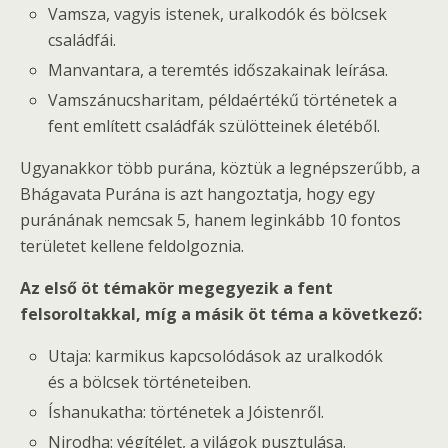
Vamsza, vagyis istenek, uralkodók és bölcsek
családfái.
Manvantara, a teremtés időszakainak leírása.
Vamszánucsharitam, példaértékű történetek a
fent említett családfák szülötteinek életéből.
Ugyanakkor több purána, köztük a legnépszerűbb, a
Bhágavata Purána is azt hangoztatja, hogy egy
puránának nemcsak 5, hanem leginkább 10 fontos
területet kellene feldolgoznia.
Az első öt témakör megegyezik a fent
felsoroltakkal, míg a másik öt téma a következő:
Utaja: karmikus kapcsolódások az uralkodók
és a bölcsek történeteiben.
Íshanukatha: történetek a Jóistenről.
Nirodha: végítélet, a világok pusztulása.