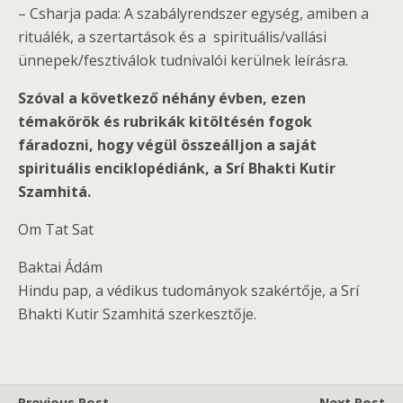
– Csharja pada: A szabályrendszer egység, amiben a
rituálék, a szertartások és a spirituális/vallási
ünnepek/fesztiválok tudnivalói kerülnek leírásra.
Szóval a következő néhány évben, ezen
témakörök és rubrikák kitöltésén fogok
fáradozni, hogy végül összeálljon a saját
spirituális enciklopédiánk, a Srí Bhakti Kutir
Szamhitá.
Om Tat Sat
Baktai Ádám
Hindu pap, a védikus tudományok szakértője, a Srí
Bhakti Kutir Szamhitá szerkesztője.
Previous Post
Next Post