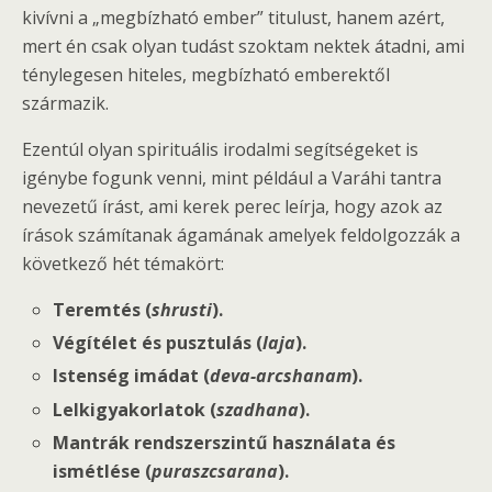
kivívni a „megbízható ember” titulust, hanem azért,
mert én csak olyan tudást szoktam nektek átadni, ami
ténylegesen hiteles, megbízható emberektől
származik.
Ezentúl olyan spirituális irodalmi segítségeket is
igénybe fogunk venni, mint például a Varáhi tantra
nevezetű írást, ami kerek perec leírja, hogy azok az
írások számítanak ágamának amelyek feldolgozzák a
következő hét témakört:
Teremtés (
shrusti
).
Végítélet és pusztulás (
laja
).
Istenség imádat (
deva-arcshanam
).
Lelkigyakorlatok (
szadhana
).
Mantrák rendszerszintű használata és
ismétlése (
puraszcsarana
).