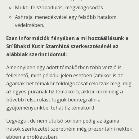
Mukti: felszabadulás, megvilágosodás.
Ashraja: menedékvétel egy felsőbb hatalom
védelmében.
Ezen információk fényében a mi hozzáállásunk a
Srí Bhakti Kutir Szamhitá szerkesztésénél az
alábbiak szerint idomul:
Amennyiben egy adott témakörben több verzió is
fellelhető, mint például jelen esetben (amikor is az
ágamák hét témakör feldolgozását célozzák meg, míg
az egyes puránák tíz témakört), akkor mi mindig a
bővebb felsorolást fogjuk beintegrálni a
gyűjteményünkbe, tehát tíz témakört!
Legvégül, de nem utolsó sorban pedig az ágama
írások szerkezetét szeretném még prezentálni nektek
ebben a prológusban.