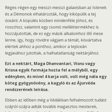
Réges-régen egy messzi-messzi galaxisban az Istenek
és a Démonok elhatározták, hogy kiköpülik a tej
óceánt. A köpülés közben mindenféle jóhoz, és
rosszhoz, valamint egy csomó melléktermékhez is
hozzájutottak, de ez egy másik alkalomhoz illő mese
lenne, így, hogy rövidre vágjam a témát, kisvártatva
elértek ahhoz a ponthoz, amikor a tejóceán
legjavához jutottak, a halhatatlanság nektárjához.
Ezt a nektárt, Maga Dhanvantari, Visnu vagy
Krisna egyik formája hozta fel a mélyből, egy
edényben, és mivel 4 karja volt, volt még nála egy
köteg gyógynövény, a kagyló és az Ájurvéda
rendszerének leírása.
Ebben az időben még a Védákban felhalmozott tudást
szájról-szájra adták tovább magasztos mesterek,