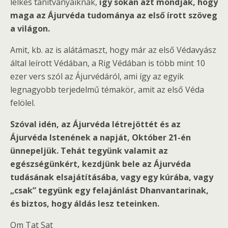
lelkes tanítványaiknak,
így sokan azt mondják, hogy
maga az Ájurvéda tudománya az első írott szöveg
a világon.
Amit, kb. az is alátámaszt, hogy már az első Védavyász
által leírott Védában, a Rig Védában is több mint 10
ezer vers szól az Ájurvédáról, ami így az egyik
legnagyobb terjedelmű témakör, amit az első Véda
felölel.
Szóval idén, az Ájurvéda létrejöttét és az
Ájurvéda Istenének a napját, Október 21-én
ünnepeljük. Tehát tegyünk valamit az
egészségünkért, kezdjünk bele az Ájurvéda
tudásának elsajátításába, vagy egy kúrába, vagy
„csak” tegyünk egy felajánlást Dhanvantarinak,
és biztos, hogy áldás lesz teteinken.
Om Tat Sat