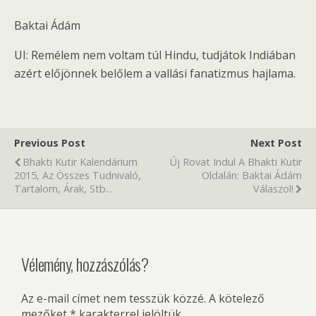
Baktai Ádám
UI: Remélem nem voltam túl Hindu, tudjátok Indiában
azért előjönnek belőlem a vallási fanatizmus hajlama.
Previous Post
Next Post
Bhakti Kutir Kalendárium
Új Rovat Indul A Bhakti Kutir
2015, Az Összes Tudnivaló,
Oldalán: Baktai Ádám
Tartalom, Árak, Stb...
Válaszol!
Vélemény, hozzászólás?
Az e-mail címet nem tesszük közzé.
A kötelező
mezőket
*
karakterrel jelöltük