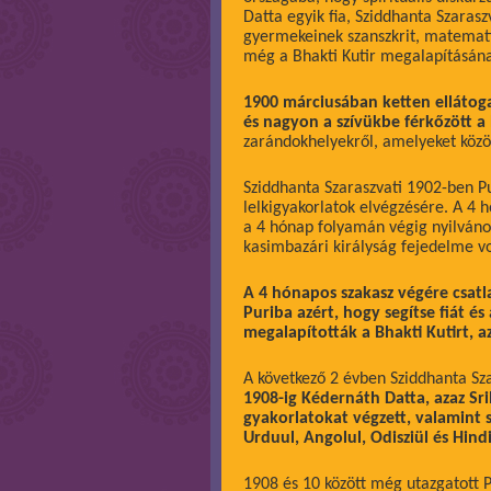
Datta egyik fia, Sziddhanta Szaraszv
gyermekeinek szanszkrit, matematik
még a Bhakti Kutir megalapításána
1900 márciusában ketten ellátoga
és nagyon a szívükbe férkőzött a 
zarándokhelyekről, amelyeket köz
Sziddhanta Szaraszvati 1902-ben Pu
lelkigyakorlatok elvégzésére. A 4
a 4 hónap folyamán végig nyilvános 
kasimbazári királyság fejedelme vo
A 4 hónapos szakasz végére csatla
Puriba azért, hogy segítse fiát é
megalapították a Bhakti Kutirt, az
A következő 2 évben Sziddhanta Sza
1908-ig Kédernáth Datta, azaz Sri
gyakorlatokat végzett, valamint sp
Urduul, Angolul, Odisziül és Hindiü
1908 és 10 között még utazgatott Pu