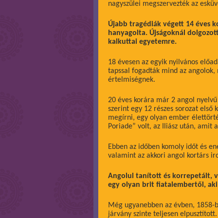
nagyszülei megszervezték az esküv
Újabb tragédiák végett 14 éves ko
hanyagolta. Újságoknál dolgozott, 
kalkuttai egyetemre.
18 évesen az egyik nyilvános előad
tapssal fogadták mind az angolok, m
értelmiségnek.
20 éves korára már 2 angol nyelvű 
szerint egy 12 részes sorozat első k
megírni, egy olyan ember élettörté
Poriade” volt, az Iliász után, amit
Ebben az időben komoly időt és ene
valamint az akkori angol kortárs ir
Angolul tanított és korrepetált,
egy olyan brit fiatalembertől, ak
Még ugyanebben az évben, 1858-ban
járvány szinte teljesen elpusztítot