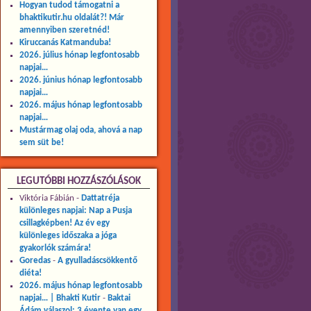
Hogyan tudod támogatni a
bhaktikutir.hu oldalát?! Már
amennyiben szeretnéd!
Kiruccanás Katmanduba!
2026. július hónap legfontosabb
napjai…
2026. június hónap legfontosabb
napjai…
2026. május hónap legfontosabb
napjai…
Mustármag olaj oda, ahová a nap
sem süt be!
LEGUTÓBBI HOZZÁSZÓLÁSOK
Viktória Fábián
-
Dattatréja
különleges napjai: Nap a Pusja
csillagképben! Az év egy
különleges időszaka a jóga
gyakorlók számára!
Goredas
-
A gyulladáscsökkentő
diéta!
2026. május hónap legfontosabb
napjai… | Bhakti Kutir
-
Baktai
Ádám válaszol: 3 évente van egy