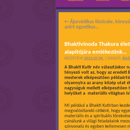
←
Ájurvédikus főzőcske, könnyű,
azért egzotikus…
Bhaktivinoda Thakura élete
alapítójára emlékezünk…
KÖZZÉTÉVE
2013.07.09.
|
SZERZŐ:
ÁD
A Bhakti Kutir név választáskor 
tényező volt az, hogy az eredeti 
mesterek elképesztően példaérték
olyannyira az arany közép utat él
nagyságuk mellett elképesztően 
helyüket a materiális világban is
Mi például a Bhakti Kutirban kezdet
megvalósítandó célként, hogy egye
materiális és a spirituális törekvé
csinálunk a világi feladataink me
színvonalú és egyben kellemesen 