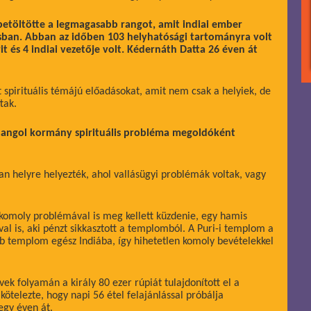
betöltötte a legmagasabb rangot, amit indiai ember
ásban. Abban az időben 103 helyhatósági tartományra volt
it és 4 indiai vezetője volt. Kédernáth Datta 26 éven át
spirituális témájú előadásokat, amit nem csak a helyiek, de
tak.
z angol kormány spirituális probléma megoldóként
yan helyre helyezték, ahol vallásügyi problémák voltak, vagy
 komoly problémával is meg kellett küzdenie, egy hamis
val is, aki pénzt sikkasztott a templomból. A Puri-i templom a
bb templom egész Indiába, így hihetetlen komoly bevételekkel
ek folyamán a király 80 ezer rúpiát tulajdonított el a
ötelezte, hogy napi 56 étel felajánlással próbálja
 egy éven át.