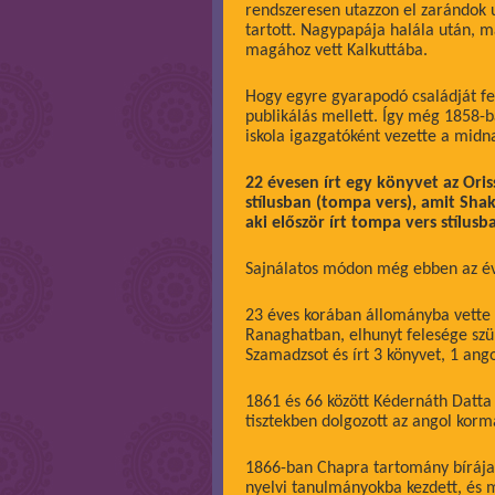
rendszeresen utazzon el zarándok u
tartott. Nagypapája halála után, m
magához vett Kalkuttába.
Hogy egyre gyarapodó családját fenn
publikálás mellett. Így még 1858-b
iskola igazgatóként vezette a mid
22 évesen írt egy könyvet az Ori
stílusban (tompa vers), amit Shak
aki először írt tompa vers stílusb
Sajnálatos módon még ebben az évbe
23 éves korában állományba vette 
Ranaghatban, elhunyt felesége szül
Szamadzsot és írt 3 könyvet, 1 ango
1861 és 66 között Kédernáth Datta
tisztekben dolgozott az angol kor
1866-ban Chapra tartomány bírájak
nyelvi tanulmányokba kezdett, és 