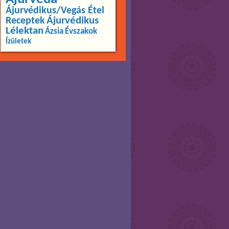
Ájurvédikus/Vegás Étel
Ájurvédikus
Receptek
Lélektan
Ázsia
Évszakok
Ízületek