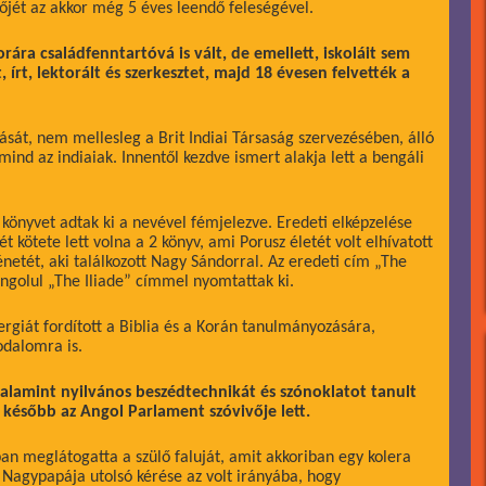
őjét az akkor még 5 éves leendő feleségével.
rára családfenntartóvá is vált, de emellett, iskoláit sem
írt, lektorált és szerkesztet, majd 18 évesen felvették a
ását, nem mellesleg a Brit Indiai Társaság szervezésében, álló
ind az indiaiak. Innentől kezdve ismert alakja lett a bengáli
könyvet adtak ki a nevével fémjelezve. Eredeti elképzelése
ét kötete lett volna a 2 könyv, ami Porusz életét volt elhívatott
netét, aki találkozott Nagy Sándorral. Az eredeti cím „The
 angolul „The Iliade” címmel nyomtattak ki.
rgiát fordított a Biblia és a Korán tanulmányozására,
odalomra is.
 valamint nyilvános beszédtechnikát és szónoklatot tanult
i később az Angol Parlament szóvivője lett.
 meglátogatta a szülő faluját, amit akkoriban egy kolera
t. Nagypapája utolsó kérése az volt irányába, hogy