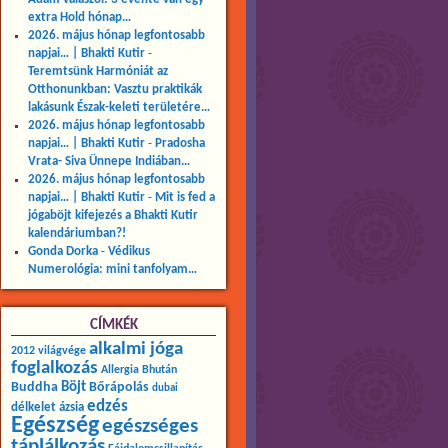
extra Hold hónap…
2026. május hónap legfontosabb
napjai… | Bhakti Kutir
-
Teremtsünk Harmóniát az
Otthonunkban: Vasztu praktikák
lakásunk Észak-keleti területére…
2026. május hónap legfontosabb
napjai… | Bhakti Kutir
-
Pradosha
Vrata- Siva Ünnepe Indiában…
2026. május hónap legfontosabb
napjai… | Bhakti Kutir
-
Mit is fed a
jógaböjt kifejezés a Bhakti Kutir
kalendáriumban?!
Gonda Dorka
-
Védikus
Numerológia: mini tanfolyam…
CÍMKÉK
alkalmi jóga
2012 világvége
foglalkozás
Allergia
Bhután
Buddha
Böjt
Bőrápolás
dubai
edzés
délkelet ázsia
Egészség
egészséges
táplálkozás