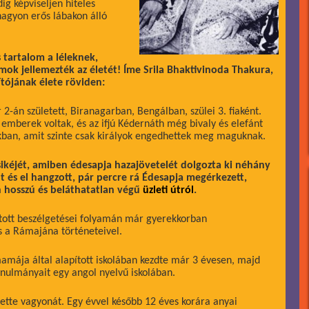
ig képviseljen hiteles
 nagyon erős lábakon álló
s tartalom a léleknek,
umok jellemezték az életét! Íme Srila Bhaktivinoda Thakura,
ítójának élete röviden:
-án született, Biranagarban, Bengálban, szülei 3. fiaként.
emberek voltak, és az ifjú Kédernáth még bivaly és elefánt
nukban, amit szinte csak királyok engedhettek meg maguknak.
sikéjét, amiben édesapja hazajövetelét dolgozta ki néhány
t és el hangzott, pár percre rá Édesapja megérkezett,
n hosszú és beláthatatlan végű
üzleti útról
.
tatott beszélgetései folyamán már gyerekkorban
 a Rámajána történeteivel.
mamája által alapított iskolában kezdte már 3 évesen, majd
anulmányait egy angol nyelvű iskolában.
tette vagyonát. Egy évvel később 12 éves korára anyai