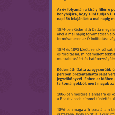
Az év folyamán a király fillérre 
konyhájára, hogy állni tudja váll
napi 56 felajánlást a mai napig m
1874-ben Kédernáth Datta megalapí
ahol a mai napig folyamatosan elő
természetesen az Ő indíttatása vég
1874 és 1893 között rendkívül sok 
és fordítással, mindamellett többs
munkabírásáért és hatékonyságáér
Kédernáth Datta az egyszerűbb ügy
percben prezentálhatta saját verz
jegyzőkönyvét. Ebben az időben 
tartományokból, mert maguk az e
1886-ban mestere ajánlására és kö
a Bhaktivinoda címmel tüntették ki
1896-ban maga a Tripura állam ki
országába, hogy spirituális diskur