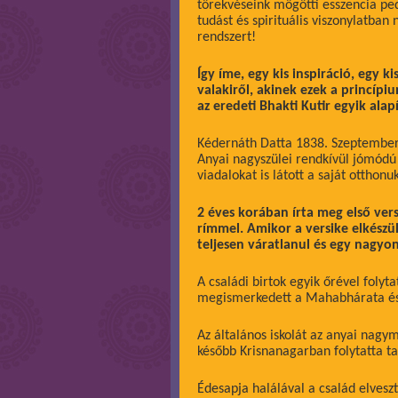
törekvéseink mögötti esszencia ped
tudást és spirituális viszonylatban
rendszert!
Így íme, egy kis inspiráció, egy ki
valakiről, akinek ezek a princípi
az eredeti Bhakti Kutir egyik alap
Kédernáth Datta 1838. Szeptember 2
Anyai nagyszülei rendkívül jómódú 
viadalokat is látott a saját ottho
2 éves korában írta meg első ver
rímmel. Amikor a versike elkészül
teljesen váratlanul és egy nagyo
A családi birtok egyik őrével foly
megismerkedett a Mahabhárata és
Az általános iskolát az anyai nagy
később Krisnanagarban folytatta t
Édesapja halálával a család elvesz