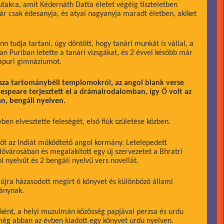
takra, amit Kédernáth Datta életet végéig tiszteletben
ár csak édesanyja, és atyai nagyanyja maradt életben, akiket
 tudja tartani, úgy döntött, hogy tanári munkát is vállal, a
an Puriban letette a tanári vizsgákat, és 2 évvel később már
napuri gimnáziumot.
ssza tartománybéli templomokról, az angol blank verse
espeare terjesztett el a drámairodalomban, így Ő volt az
an, bengáli nyelven.
n elvesztette feleségét, első fiúk születése közben.
őt az Indiát működtető angol kormány. Letelepedett
ővárosában és megalakított egy új szervezetet a Bhratri
l nyelvűt és 2 bengáli nyelvű vers novellát.
 újra házasodott megírt 6 könyvet és különböző állami
mánynak.
ént, a helyi muzulmán közösség papjával perzsa és urdu
még abban az évben kiadott egy könyvet urdu nyelven.