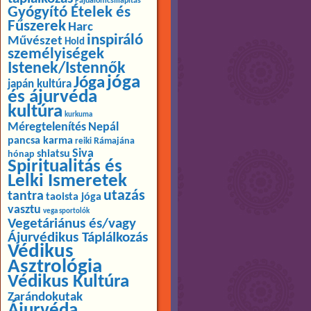
Fájdalomcsillapítás
Gyógyító Ételek és
Fűszerek
Harc
inspiráló
Művészet
Hold
személyiségek
Istenek/Istennők
jóga
Jóga
japán kultúra
és ájurvéda
kultúra
kurkuma
Méregtelenítés
Nepál
pancsa karma
Rámajána
reiki
Siva
shiatsu
hónap
Spiritualitás és
Lelki Ismeretek
utazás
tantra
taoista jóga
vasztu
vega sportolók
Vegetáriánus és/vagy
Ájurvédikus Táplálkozás
Védikus
Asztrológia
Védikus Kultúra
Zarándokutak
Ájurvéda