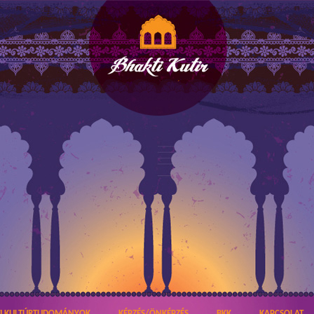
TI KULTÚRTUDOMÁNYOK
KÉPZÉS/ÖNKÉPZÉS
BKK
KAPCSOLAT