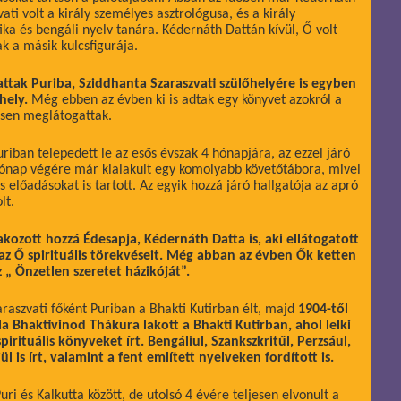
ati volt a király személyes asztrológusa, és a király
a és bengáli nyelv tanára. Kédernáth Dattán kívül, Ő volt
k a másik kulcsfigurája.
ttak Puriba, Sziddhanta Szaraszvati szülőhelyére is egyben
hely.
Még ebben az évben ki is adtak egy könyvet azokról a
ösen meglátogattak.
riban telepedett le az esős évszak 4 hónapjára, az ezzel járó
 hónap végére már kialakult egy komolyabb követőtábora, mivel
előadásokat is tartott. Az egyik hozzá járó hallgatója az apró
lt.
kozott hozzá Édesapja, Kédernáth Datta is, aki ellátogatott
s az Ő spirituális törekvéseit. Még abban az évben Ők ketten
 „ Önzetlen szeretet házikóját”.
raszvati főként Puriban a Bhakti Kutirban élt, majd
1904-től
la Bhaktivinod Thákura lakott a Bhakti Kutirban, ahol lelki
irituális könyveket írt. Bengáliul, Szankszkritűl, Perzsául,
l is írt, valamint a fent említett nyelveken fordított is.
ri és Kalkutta között, de utolsó 4 évére teljesen elvonult a