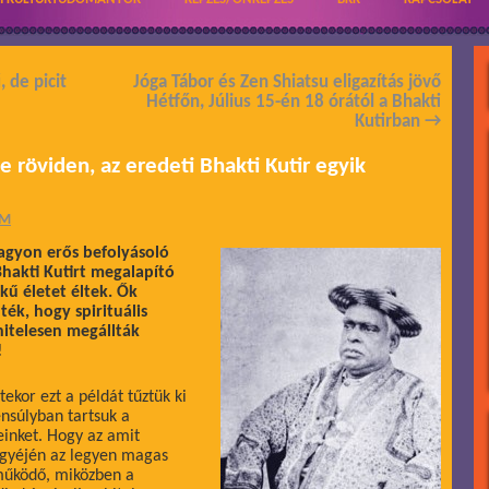
 de picit
Jóga Tábor és Zen Shiatsu eligazítás jövő
Hétfőn, Július 15-én 18 órától a Bhakti
Kutirban
→
 röviden, az eredeti Bhakti Kutir egyik
ÁM
nagyon erős befolyásoló
Bhakti Kutirt megalapító
ű életet éltek. Ők
ték, hogy spirituális
hitelesen megállták
!
ekor ezt a példát tűztük ki
nsúlyban tartsuk a
seinket. Hogy az amit
zsgyéjén az legyen magas
működő, miközben a