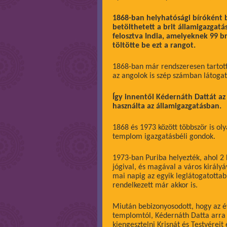
1868-ban helyhatósági bíróként 
betölthetett a brit államigazgat
felosztva India, amelyeknek 99 br
töltötte be ezt a rangot.
1868-ban már rendszeresen tartott 
az angolok is szép számban látogat
Így innentől Kédernáth Dattát a
használta az államigazgatásban.
1868 és 1973 között többször is ol
templom igazgatásbéli gondok.
1973-ban Puriba helyezték, ahol 2
jógival, és magával a város királyá
mai napig az egyik leglátogatotta
rendelkezett már akkor is.
Miután bebizonyosodott, hogy az év
templomtól, Kédernáth Datta arra k
kiengesztelni Krisnát és Testvéreit