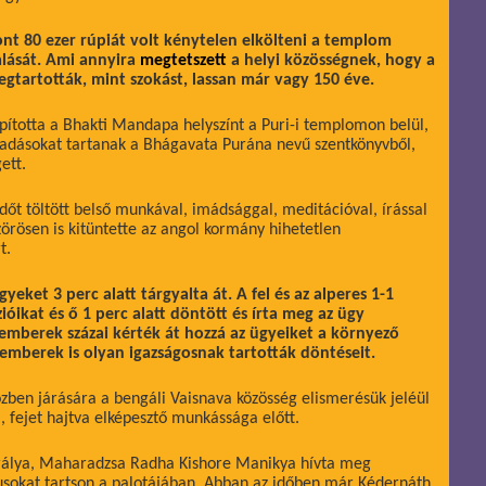
pont 80 ezer rúpiát volt kénytelen elkölteni a templom
alását. Ami annyira
megtetszett
a helyi közösségnek, hogy a
egtartották, mint szokást, lassan már vagy 150 éve.
totta a Bhakti Mandapa helyszínt a Puri-i templomon belül,
adásokat tartanak a Bhágavata Purána nevű szentkönyvből,
ett.
időt töltött belső munkával, imádsággal, meditációval, írással
zörösen is kitüntette az angol kormány hihetetlen
t.
eket 3 perc alatt tárgyalta át. A fel és az alperes 1-1
ióikat és ő 1 perc alatt döntött és írta meg az ügy
emberek százai kérték át hozzá az ügyeiket a környező
mberek is olyan igazságosnak tartották döntéseit.
zben járására a bengáli Vaisnava közösség elismerésük jeléül
, fejet hajtva elképesztő munkássága előtt.
rálya, Maharadzsa Radha Kishore Manikya hívta meg
zusokat tartson a palotájában. Abban az időben már Kédernáth