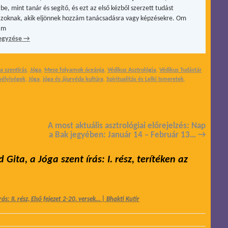
be, mint tanár és segítő, és ezt az első kézből szerzett tudást
zoknak, akik eljönnek hozzám tanácsadásra vagy képzésekre. Om
ám
egyzése
→
a szentírás
,
Jóga
,
Mese folyamok óceánja
,
Védikus Asztrológia
,
Védikus Tudástár
mélyiségek
,
Jóga
,
jóga és ájurvéda kultúra
,
Spiritualitás és Lelki Ismeretek
,
A most aktuális asztrológiai előrejelzés: Nap
a Bak jegyében: Január 14 – Február 13…
→
Gita, a Jóga szent írás: I. rész, terítéken az
s: II. rész, Első fejezet 2-20. versek… | Bhakti Kutir