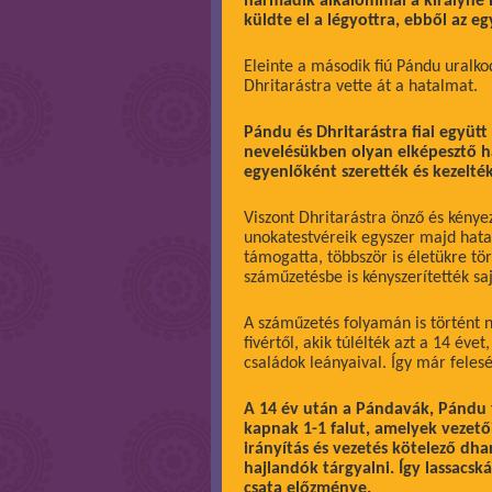
harmadik alkalommal a királyné 
küldte el a légyottra, ebből az e
Eleinte a második fiú Pándu uralkod
Dhritarástra vette át a hatalmat.
Pándu és Dhritarástra fiai együtt
nevelésükben olyan elképesztő h
egyenlőként szerették és kezelték
Viszont Dhritarástra önző és kényezt
unokatestvéreik egyszer majd hata
támogatta, többször is életükre tö
száműzetésbe is kényszerítették saj
A száműzetés folyamán is történt 
fivértől, akik túlélték azt a 14 év
családok leányaival. Így már feleség
A 14 év után a Pándavák, Pándu f
kapnak 1-1 falut, amelyek vezető
irányítás és vezetés kötelező dha
hajlandók tárgyalni. Így lassacsk
csata előzménye.