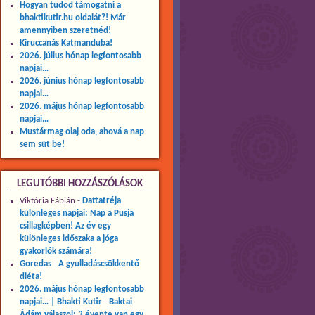
Hogyan tudod támogatni a
bhaktikutir.hu oldalát?! Már
amennyiben szeretnéd!
Kiruccanás Katmanduba!
2026. július hónap legfontosabb
napjai…
2026. június hónap legfontosabb
napjai…
2026. május hónap legfontosabb
napjai…
Mustármag olaj oda, ahová a nap
sem süt be!
LEGUTÓBBI HOZZÁSZÓLÁSOK
Viktória Fábián
-
Dattatréja
különleges napjai: Nap a Pusja
csillagképben! Az év egy
különleges időszaka a jóga
gyakorlók számára!
Goredas
-
A gyulladáscsökkentő
diéta!
2026. május hónap legfontosabb
napjai… | Bhakti Kutir
-
Baktai
Ádám válaszol: 3 évente van egy