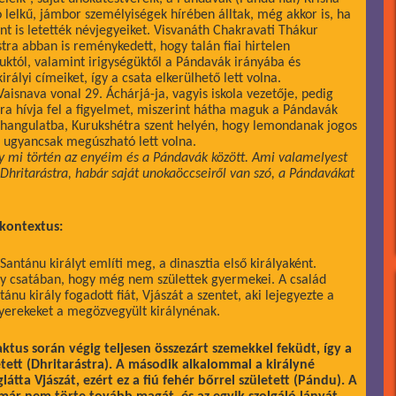
jó lelkű, jámbor személyiségek hírében álltak, még akkor is, ha
nt is letették névjegyeiket. Visvanáth Chakravati Thákur
stra abban is reménykedett, hogy talán fiai hirtelen
uktól, valamint irigységüktől a Pándavák irányába és
irályi címeiket, így a csata elkerülhető lett volna.
isnava vonal 29. Áchárjá-ja, vagyis iskola vezetője, pedig
ra hívja fel a figyelmet, miszerint hátha maguk a Pándavák
 hangulatba, Kurukshétra szent helyén, hogy lemondanak jogos
rú ugyancsak megúszható lett volna.
y mi történ az enyéim és a Pándavák között. Ami valamelyest
y Dhritarástra, habár saját unokaöccseiről van szó, a Pándavákat
 kontextus:
antánu királyt említi meg, a dinasztia első királyaként.
gy csatában, hogy még nem születtek gyermekei. A család
ánu király fogadott fiát, Vjászát a szentet, aki lejegyezte a
gyerekeket a megözvegyült királynénak.
aktus során végig teljesen összezárt szemekkel feküdt, így a
ett (Dhritarástra). A második alkalommal a királyné
átta Vjászát, ezért ez a fiú fehér bőrrel született (Pándu). A