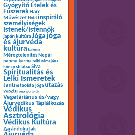
Fájdalomcsillapítás
Gyógyító Ételek és
Fűszerek
Harc
inspiráló
Művészet
Hold
személyiségek
Istenek/Istennők
jóga
Jóga
japán kultúra
és ájurvéda
kultúra
kurkuma
Méregtelenítés
Nepál
pancsa karma
Rámajána
reiki
Siva
shiatsu
hónap
Spiritualitás és
Lelki Ismeretek
utazás
tantra
taoista jóga
vasztu
vega sportolók
Vegetáriánus és/vagy
Ájurvédikus Táplálkozás
Védikus
Asztrológia
Védikus Kultúra
Zarándokutak
Ájurvéda