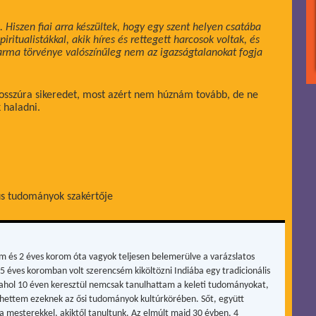
. Hiszen fiai arra készültek, hogy egy szent helyen csatába
ritualistákkal, akik híres és rettegett harcosok voltak, és
karma törvénye valószínűleg nem az igazságtalanokat fogja
 hosszúra sikeredet, most azért nem húznám tovább, de ne
 haladni.
us tudományok szakértője
m és 2 éves korom óta vagyok teljesen belemerülve a varázslatos
15 éves koromban volt szerencsém kiköltözni Indiába egy tradicionális
, ahol 10 éven keresztül nemcsak tanulhattam a keleti tudományokat,
hettem ezeknek az ősi tudományok kultúrkörében. Sőt, együtt
a mesterekkel, akiktől tanultunk. Az elmúlt majd 30 évben, 4