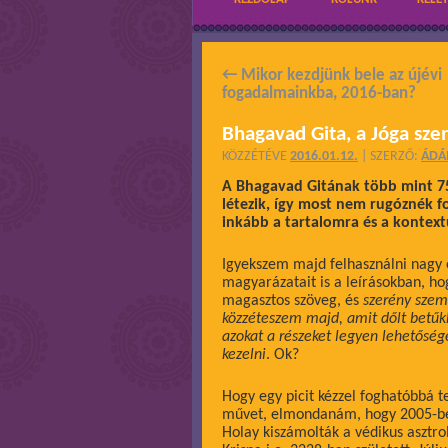
←
Mikor kezdjünk bele az újévi
fogadalmainkba, 2016-ban?
Bhagavad Gita, a Jóga szent
KÖZZÉTÉVE
2016.01.12.
|
SZERZŐ:
ÁD
A Bhagavad Gitának több mint 75
létezik, így most nem rugóznék 
inkább a tartalomra és a kontext
Igyekszem majd felhasználni nagy é
magyarázatait is a leírásokban, ho
magasztos szöveg, és
szerény szem
közzéteszem majd, amit dőlt betűkk
azokat a részeket legyen lehetőség
kezelni
. Ok?
Hogy egy picit kézzel foghatóbbá 
művet, elmondanám, hogy 2005-be
Holay kiszámolták a védikus asztro