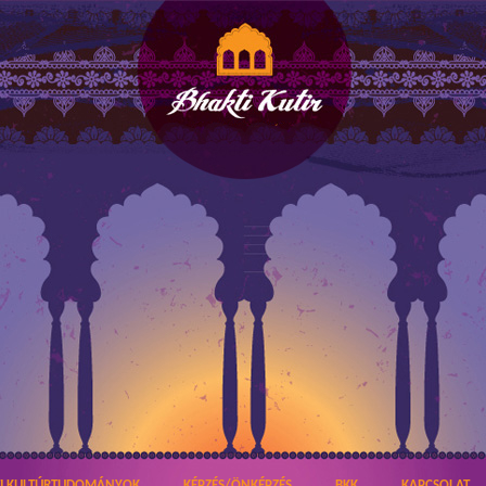
TI KULTÚRTUDOMÁNYOK
KÉPZÉS/ÖNKÉPZÉS
BKK
KAPCSOLAT