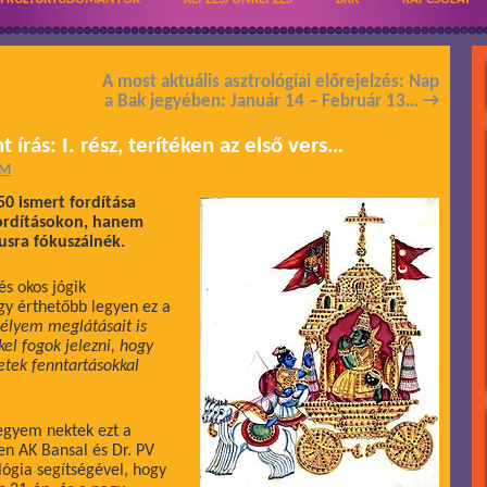
A most aktuális asztrológiai előrejelzés: Nap
a Bak jegyében: Január 14 – Február 13…
→
 írás: I. rész, terítéken az első vers…
ÁM
0 ismert fordítása
fordításokon, hanem
usra fókuszálnék.
s okos jógik
gy érthetőbb legyen ez a
élyem meglátásait is
el fogok jelezni, hogy
etek fenntartásokkal
tegyem nektek ezt a
n AK Bansal és Dr. PV
lógia segítségével, hogy