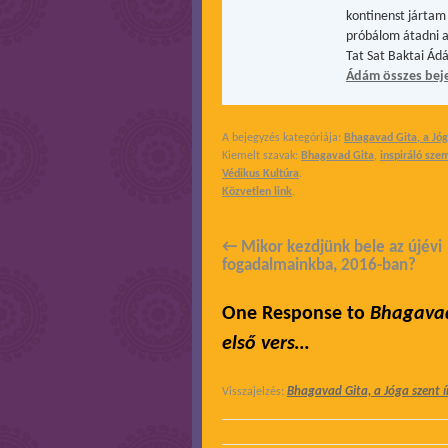
kontinenst jártam 
próbálom átadni a
Tat Sat Baktai Ád
Ádám összes bej
A bejegyzés kategóriája:
Bhagavad Gita, a Jóg
Kiemelt szavak:
Bhagavad Gita
,
inspiráló sze
Védikus Kultúra
.
Közvetlen link
.
←
Mikor kezdjünk bele az újévi
fogadalmainkba, 2016-ban?
One Response to
Bhagavad 
első vers…
Bhagavad Gita, a Jóga szent írá
Visszajelzés: