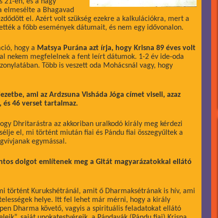
us 21-én, és a nagy
na elmesélte a Bhagavad
zdődött el. Azért volt szükség ezekre a kalkulációkra, mert a
tették a főbb események dátumait, és nem egy idővonalon.
áció, hogy a
Matsya Purána azt írja, hogy Krisna 89 éves volt
val nekem megfelelnek a fent leírt dátumok. 1-2 év ide-oda
szonylatában. Több is veszett oda Mohácsnál vagy, hogy
jezetbe, ami az Ardzsuna Visháda Jóga címet viseli, azaz
és 46 verset tartalmaz.
ogy Dhritarástra az akkoriban uralkodó király meg kérdezi
élje el, mi történt miután fiai és Pándu fiai összegyűltek a
egvívjanak egymással.
tos dolgot említenek meg a Gitát magyarázatokkal ellátó
 mi történt Kurukshétránál, amit ő Dharmaksétrának is hív, ami
kötelességek helye. Itt fel lehet már mérni, hogy a király
pen Dharma követő, vagyis a spirituális feladatokat ellátó
leik”, saját unokatestvéreik, a Pándavák (Pándu fiai) Krisna