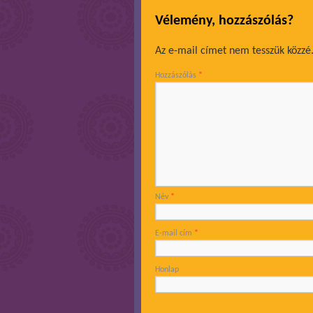
Vélemény, hozzászólás?
Az e-mail címet nem tesszük közzé
Hozzászólás
*
Név
*
E-mail cím
*
Honlap