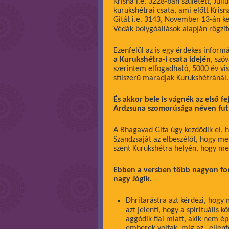
Krisna i.e. 3228-ban született, Júli
kurukshétrai csata, ami előtt Kris
Gitát i.e. 3143, November 13-án ke
Védák bolygóállások alapján rögzí
Ezenfelül az is egy érdekes inform
a Kurukshétra-i csata idején
, szó
szerintem elfogadható, 5000 év vi
stílszerű maradjak Kurukshétránál.
És akkor bele is vágnék az első fe
Ardzsuna szomorúsága néven fut, 
A Bhagavad Gita úgy kezdődik el, h
Szandzsaját az elbeszélőt, hogy mes
szent Kurukshétra helyén, hogy m
Ebben a versben több nagyon fon
nagy Jógik.
Dhritarástra azt kérdezi, hogy
azt jelenti, hogy a spirituális 
aggódik fiai miatt, akik nem ép
emberek voltak, míg az „ellenfe