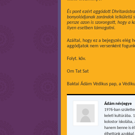
És pont ezért aggódott Dhritarástra
bonyolódjanak zarándok lelkületű spi
persze azon is szorongott, hogy a 
ilyen esetben támogatni.
Azáltal, hogy ez a bejegyzés elég
aggódjatok nem versenként fogunk
Folyt. köv.
Om Tat Sat
Baktai Ádám Védikus pap, a Védik
Ádám névjegye
1976-ban születte
keleti kultúrába. 
kolostor iskolába
hanem benne is él
élhettünk azokkal 