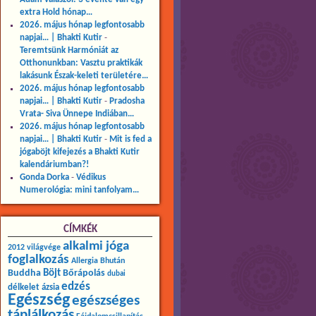
extra Hold hónap…
2026. május hónap legfontosabb
napjai… | Bhakti Kutir
-
Teremtsünk Harmóniát az
Otthonunkban: Vasztu praktikák
lakásunk Észak-keleti területére…
2026. május hónap legfontosabb
napjai… | Bhakti Kutir
-
Pradosha
Vrata- Siva Ünnepe Indiában…
2026. május hónap legfontosabb
napjai… | Bhakti Kutir
-
Mit is fed a
jógaböjt kifejezés a Bhakti Kutir
kalendáriumban?!
Gonda Dorka
-
Védikus
Numerológia: mini tanfolyam…
CÍMKÉK
alkalmi jóga
2012 világvége
foglalkozás
Allergia
Bhután
Buddha
Böjt
Bőrápolás
dubai
edzés
délkelet ázsia
Egészség
egészséges
táplálkozás