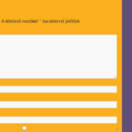
.
A kötelező mezőket
*
karakterrel jelöltük
A