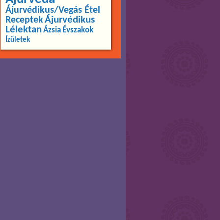
Ájurvédikus/Vegás Étel
Ájurvédikus
Receptek
Lélektan
Ázsia
Évszakok
Ízületek