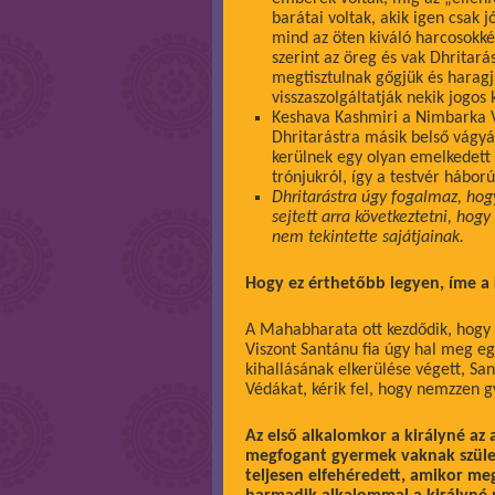
barátai voltak, akik igen csak 
mind az öten kiváló harcosokké
szerint az öreg és vak Dhritará
megtisztulnak gőgjük és haragj
visszaszolgáltatják nekik jogos k
Keshava Kashmiri a Nimbarka Va
Dhritarástra másik belső vágyá
kerülnek egy olyan emelkedett
trónjukról, így a testvér hábo
Dhritarástra úgy fogalmaz, hog
sejtett arra következtetni, hog
nem tekintette sajátjainak.
Hogy ez érthetőbb legyen, íme a
A Mahabharata ott kezdődik, hogy S
Viszont Santánu fia úgy hal meg e
kihallásának elkerülése végett, Sant
Védákat, kérik fel, hogy nemzzen 
Az első alkalomkor a királyné az 
megfogant gyermek vaknak szület
teljesen elfehéredett, amikor megl