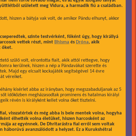
már nem törte tovább magát, és az egyik szolgáló lányát
gyüttlétből született meg Vidura, a harmadik fiú a családban.
ott, hiszen a bátyja vak volt, de amikor Pándu elhunyt, akkor
 cseperedtek, szinte testvérként, főként úgy, hogy királlyá
arcosok vettek részt, mint
Bhisma
és
Dróna
, akik
 őket.
ető szülő volt, elrontotta fiait, akik attól rettegve, hogy
lomra kerülnek, hiszen a nép a Pándavákat szerette és
rtek. Majd egy elcsalt kockajáték segítségével 14 évre
át véreiket.
néhány kísérlet abba az irányban, hogy megszabaduljanak az 5
et, sőt időközben megházasodtak prominens és hatalmas királyi
eik révén is királyként kellet volna őket tisztelni.
iai, visszatértek és még abba is bele mentek volna, hogyha
iként élhették volna életüket, hiszen harcosként az
rmája az egyénnek. De Dhritarástra fiai erről sem voltak
án háborúvá avanzsálódott a helyzet. Ez a Kurukshétrai