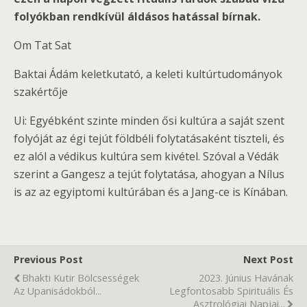
folyókban rendkívül áldásos hatással bírnak.
Om Tat Sat
Baktai Ádám keletkutató, a keleti kultúrtudományok
szakértője
Ui: Egyébként szinte minden ősi kultúra a saját szent
folyóját az égi tejút földbéli folytatásaként tiszteli, és
ez alól a védikus kultúra sem kivétel. Szóval a Védák
szerint a Gangesz a tejút folytatása, ahogyan a Nílus
is az az egyiptomi kultúrában és a Jang-ce is Kínában.
Previous Post
Next Post
Bhakti Kutir Bölcsességek
2023. Június Havának
Az Upanisádokból...
Legfontosabb Spirituális És
Asztrológiai Napjai...