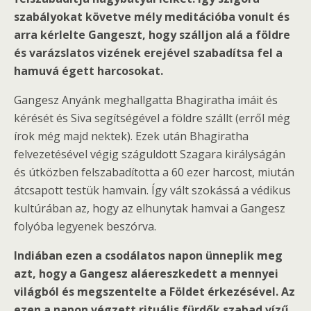
szabályokat követve mély meditációba vonult és
arra kérlelte Gangeszt, hogy szálljon alá a földre
és varázslatos vizének erejével szabadítsa fel a
hamuvá égett harcosokat.
Gangesz Anyánk meghallgatta Bhagiratha imáit és
kérését és Siva segítségével a földre szállt (erről még
írok még majd nektek). Ezek után Bhagiratha
felvezetésével végig száguldott Szagara királyságán
és útközben felszabadította a 60 ezer harcost, miután
átcsapott testük hamvain. Így vált szokássá a védikus
kultúrában az, hogy az elhunytak hamvai a Gangesz
folyóba legyenek beszórva.
Indiában ezen a csodálatos napon ünneplik meg
azt, hogy a Gangesz aláereszkedett a mennyei
világból és megszentelte a Földet érkezésével. Az
ezen a napon végzett rituális fürdők szabad vízű