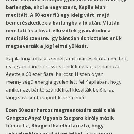
barlangba, ahol a nagy szent, Kapila Muni
meditált. A 60 ezer fiú egy ideig várt, majd
bemerészkedtek a barlangba a ló után. Miután
nem látták a lovat elkezdtek gyanakodni a
meditáló szentre. Így bántóan és tiszteletlenük
megzavarták a jógí elmélyülését.
Kapila kinyitotta a szemét, amit már évek óta nem tett,
és ugyan minden rossz szándék nélkül, de hamuvá
égette a 60 ezer fiatal harcost. Hiszen olyan
mennyiségű energia gyülemlett fel Kapilában, hogy
amikor azt bántó szándékkal kicsalták belőle, az
lángcsóvaként csapott ki szemeiből.
Ezen 60 ezer harcos megmentésére szállt alá
Gangesz Anya! Ugyanis Szagara király másik
fiának fia, Bhagiratha elhatározta, hogy
felszabadítja nagybátyai lelkét. Így szigorú