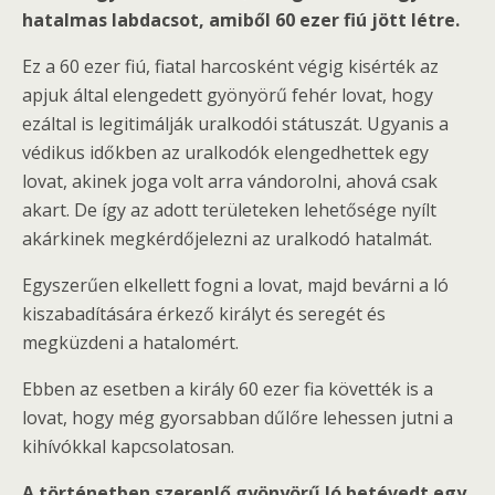
hatalmas labdacsot, amiből 60 ezer fiú jött létre.
Ez a 60 ezer fiú, fiatal harcosként végig kisérték az
apjuk által elengedett gyönyörű fehér lovat, hogy
ezáltal is legitimálják uralkodói státuszát. Ugyanis a
védikus időkben az uralkodók elengedhettek egy
lovat, akinek joga volt arra vándorolni, ahová csak
akart. De így az adott területeken lehetősége nyílt
akárkinek megkérdőjelezni az uralkodó hatalmát.
Egyszerűen elkellett fogni a lovat, majd bevárni a ló
kiszabadítására érkező királyt és seregét és
megküzdeni a hatalomért.
Ebben az esetben a király 60 ezer fia követték is a
lovat, hogy még gyorsabban dűlőre lehessen jutni a
kihívókkal kapcsolatosan.
A történetben szereplő gyönyörű ló betévedt egy