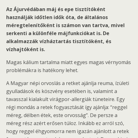
Az Ájurvédában máj és epe tisztítóként
használják időtlen idők óta, de általános
méregtelenítőként is számon van tartva, mivel
serkenti a különféle májfunkciókat is. De
alkalmazzák vízháztartás tisztítóként, és
vízhajtóként is.
Magas kálium tartalma miatt egyes magas vérnyomás
problémákra is hatékony lehet.
A Magyar népi orvoslás a retket ajánlja reuma, ízületi
gyulladások és köszvény esetében is, valamint a
tavasszal kialakult virágpor-allergiák tüneteire. Egy
régi mondás a retek fogyasztását így ajánlja: “reggel
méreg, délben étek, este orvosság”. De persze a
méreg rész azért erősen túloz. Inkább ez arról szó,
hogy reggel éhgyomorra nem igazán ajánlott a retek