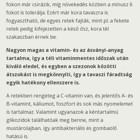
fokon már csirázik, míg növekedés közben a mínusz 6
fokot is tolerálja. Ezért már kora tavaszra is
fogyasztható, de egyes retek fajták, mint pl. a fekete
retek pedig kifejezetten a késő ősz, kora tél
szakaszban érnek be.
Nagyon magas a vitamin- és az ásványi-anyag
tartalma, így a téli vitaminmentes időszak után
kiváló eledel, és egyben a szezonok közötti
átszokást is megkönnyíti, így a tavaszi fáradtság
egyik hatékony ellenszere is.
A retekben rengeteg a C-vitamin van, és jelentős A- és
B-vitamint, káliumot, foszfort és sok más nyomelemet
is tartalmaz. Valamint ugyanazok a kéntartalmú
glikozidok találhatóak meg benne, mint a
mustárolajban, így antibakteriális és gombaölő
hatású is.