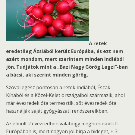
A retek
eredetileg Ázsiából került Európába, és ezt nem
azért mondom, mert szerintem minden Indiából
jön. Tudjátok mint a „Bazi Nagy Görög Lagzi”-ban
a bácsi, aki szerint minden görög.
Szóval egész pontosan a retek Indiából, Észak-
Kínából és a Közel-Kelet országaiból származik, ahol
már évezredek óta termesztik, sőt évezredek óta
használják saját gyógyászati rendszereikben.
Az elmúlt 2 évezredben valahogy meghonosodott
Európában is, mert nagyon jól bírja a hideget, + 3