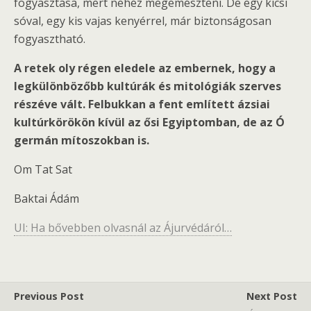
fogyasztása, mert nehéz megemészteni. De egy kicsi
sóval, egy kis vajas kenyérrel, már biztonságosan
fogyasztható.
A retek oly régen eledele az embernek, hogy a
legkülönbözőbb kultúrák és mitológiák szerves
részéve vált. Felbukkan a fent említett ázsiai
kultúrkörökön kívül az ősi Egyiptomban, de az Ó
germán mítoszokban is.
Om Tat Sat
Baktai Ádám
UI: Ha bővebben olvasnál az Ájurvédáról…
Previous Post
Next Post