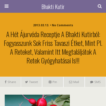
Bhakti Kutir
2013.03.13. • No Comments
A Hét Ájurvéda Receptje A Bhakti Kutirból:
Fogyasszunk Sok Friss Tavaszi Étket, Mint Pl.
A Reteket, Valamint Itt Megtaláljátok A
Retek Gyógyhatásai Is!!!
Share
Tweet
Pin
Mail
SMS